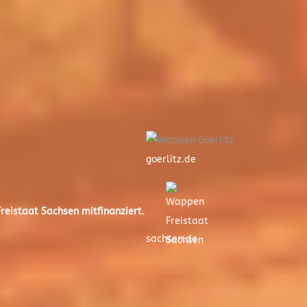
goerlitz.de
eistaat Sachsen mitfinanziert.
sachsen.de