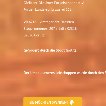
Görlitzer Oldtimer Parkeisenbahn e .V.
An der Landskronbrauerei 118
VR 6248 - Amtsgericht Dresden
Steuernummer: 207 / 140 / 02318
02826 Görlitz
Gefördert durch die Stadt
Görlitz
Der
Umbau unseres Lokschuppen
wurde durch den Fr
SIE MÖCHTEN SPENDEN?