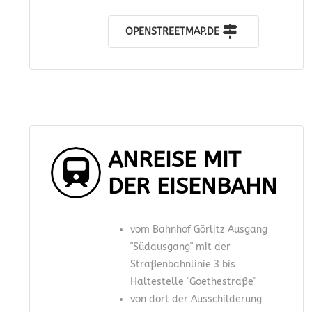
OPENSTREETMAP.DE
ANREISE MIT
DER EISENBAHN
vom Bahnhof Görlitz Ausgang
"Südausgang" mit der
Straßenbahnlinie 3 bis
Haltestelle "Goethestraße"
von dort der Ausschilderung