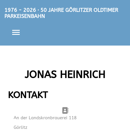
1976 - 2026 · 50 JAHRE GÖRLITZER OLDTIMER
PARKEISENBAHN
JONAS HEINRICH
KONTAKT
Adresse:
An der Landskronbrauerei 118
Görlitz