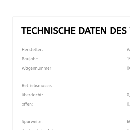
TECHNISCHE DATEN DE
Hersteller:
W
Baujahr:
1
Wagennummer:
0
Betriebsmasse:
überdacht:
0
offen:
0
Spurweite:
6