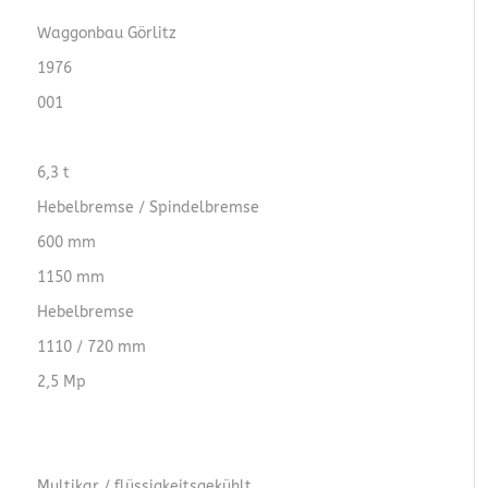
Waggonbau Görlitz
1976
001
6,3 t
Hebelbremse / Spindelbremse
600 mm
1150 mm
Hebelbremse
1110 / 720 mm
2,5 Mp
Multikar / flüssigkeitsgekühlt