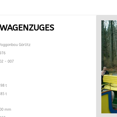
S WAGENZUGES
aggonbau Görlitz
976
02 - 007
,98 t
,85 t
00 mm