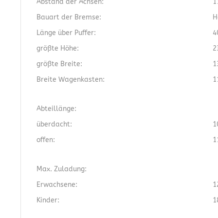
Abstand der Achsen:
1
Bauart der Bremse:
H
Länge über Puffer:
4
größte Höhe:
2
größte Breite:
1
Breite Wagenkasten:
1
Abteillänge:
überdacht:
1
offen:
1
Max. Zuladung:
Erwachsene:
1
Kinder:
1