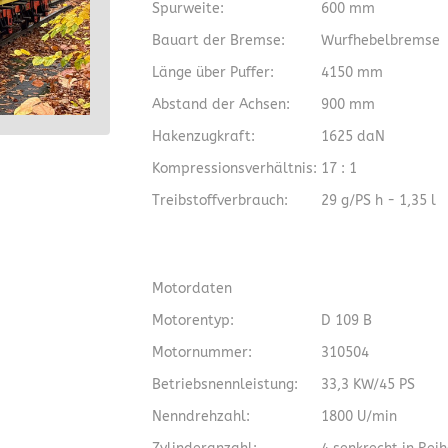
Spurweite:
600 mm
Bauart der Bremse:
Wurfhebelbremse
Länge über Puffer:
4150 mm
Abstand der Achsen:
900 mm
Hakenzugkraft:
1625 daN
Kompressionsverhältnis:
17 : 1
Treibstoffverbrauch:
29 g/PS h - 1,35 l
Motordaten
Motorentyp:
D 109 B
Motornummer:
310504
Betriebsnennleistung:
33,3 KW/45 PS
Nenndrehzahl:
1800 U/min