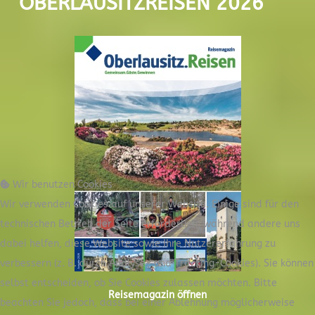
OBERLAUSITZREISEN 2026
Wir benutzen Cookies
Wir verwenden Cookies auf unserer Website. Einige sind für den
technischen Betrieb der Seite erforderlich, während andere uns
dabei helfen, diese Website sowie Ihre Nutzererfahrung zu
verbessern (z. B. durch Analyse- und Tracking-Cookies). Sie können
selbst entscheiden, ob Sie Cookies zulassen möchten. Bitte
Reisemagazin öffnen
beachten Sie jedoch, dass bei einer Ablehnung möglicherweise