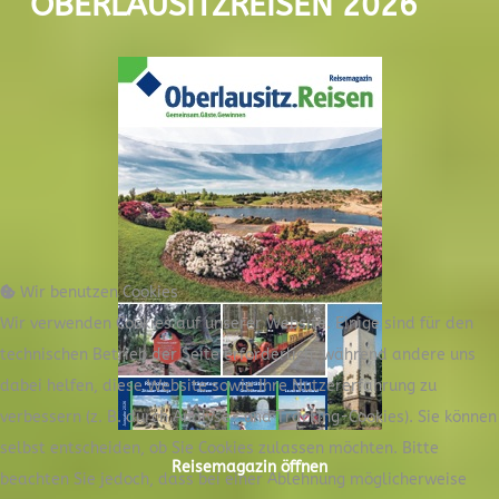
OBERLAUSITZREISEN 2026
Wir benutzen Cookies
Wir verwenden Cookies auf unserer Website. Einige sind für den
technischen Betrieb der Seite erforderlich, während andere uns
dabei helfen, diese Website sowie Ihre Nutzererfahrung zu
verbessern (z. B. durch Analyse- und Tracking-Cookies). Sie können
selbst entscheiden, ob Sie Cookies zulassen möchten. Bitte
Reisemagazin öffnen
beachten Sie jedoch, dass bei einer Ablehnung möglicherweise