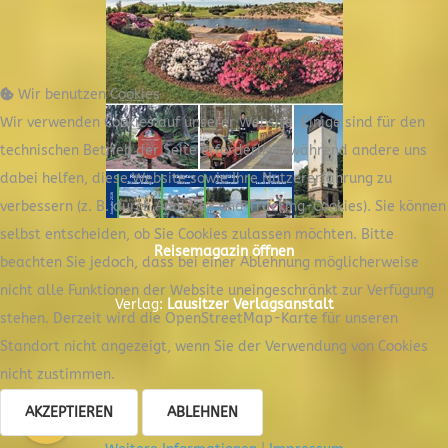
Wir benutzen Cookies
Wir verwenden Cookies auf unserer Website. Einige sind für den
technischen Betrieb der Seite erforderlich, während andere uns
dabei helfen, diese Website sowie Ihre Nutzererfahrung zu
verbessern (z. B. durch Analyse- und Tracking-Cookies). Sie können
selbst entscheiden, ob Sie Cookies zulassen möchten. Bitte
Reisemagazin öffnen
beachten Sie jedoch, dass bei einer Ablehnung möglicherweise
nicht alle Funktionen der Website uneingeschränkt zur Verfügung
Verlag:
Lausitzer Verlagsanstalt
stehen. Derzeit wird die OpenStreetMap-Karte für unseren
Standort nicht angezeigt, wenn Sie der Verwendung von Cookies
nicht zustimmen.
AKZEPTIEREN
ABLEHNEN