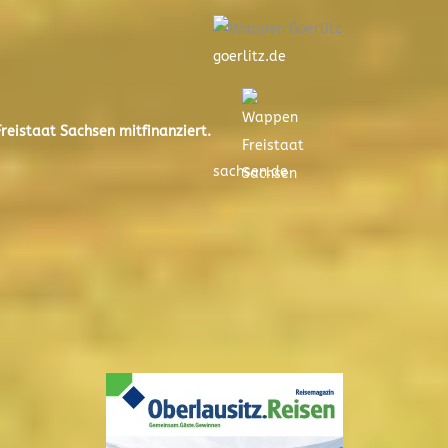
goerlitz.de
eistaat Sachsen mitfinanziert.
sachsen.de