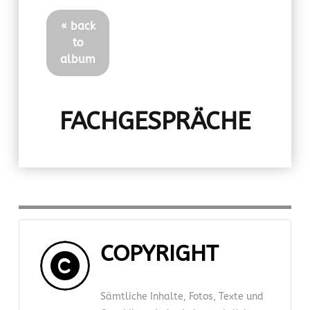
« back
to
album
FACHGESPRÄCHE
COPYRIGHT
Sämtliche Inhalte, Fotos, Texte und