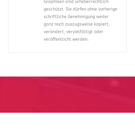
Graphiken sind urheberrechtlich
geschützt. Sie dürfen ohne vorherige
schriftliche Genehmigung weder
ganz noch auszugsweise kopiert,
verändert, vervielfältigt oder
veröffentlicht werden.