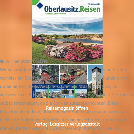
Wir benutzen Cookies
Wir verwenden Cookies auf unserer Website. Einige sind für den
technischen Betrieb der Seite erforderlich, während andere uns
dabei helfen, diese Website sowie Ihre Nutzererfahrung zu
verbessern (z. B. durch Analyse- und Tracking-Cookies). Sie können
selbst entscheiden, ob Sie Cookies zulassen möchten. Bitte
Reisemagazin öffnen
beachten Sie jedoch, dass bei einer Ablehnung möglicherweise
nicht alle Funktionen der Website uneingeschränkt zur Verfügung
Verlag:
Lausitzer Verlagsanstalt
stehen. Derzeit wird die OpenStreetMap-Karte für unseren