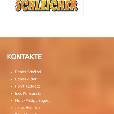
KONTAKTE
Daniel Schölzel
Daniel Alder
Horst Kaddatz
Ingo Karasinsky
Marc-Philipp Engert
Jonas Heinrich