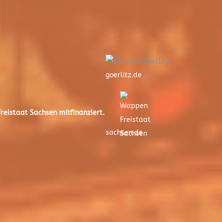
goerlitz.de
eistaat Sachsen mitfinanziert.
sachsen.de