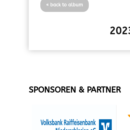
« back to album
202
SPONSOREN & PARTNER