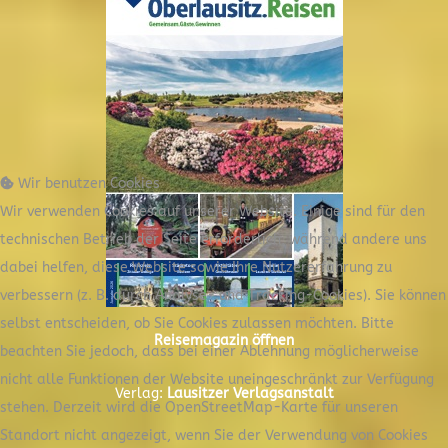
Wir benutzen Cookies
Wir verwenden Cookies auf unserer Website. Einige sind für den
technischen Betrieb der Seite erforderlich, während andere uns
dabei helfen, diese Website sowie Ihre Nutzererfahrung zu
verbessern (z. B. durch Analyse- und Tracking-Cookies). Sie können
selbst entscheiden, ob Sie Cookies zulassen möchten. Bitte
Reisemagazin öffnen
beachten Sie jedoch, dass bei einer Ablehnung möglicherweise
nicht alle Funktionen der Website uneingeschränkt zur Verfügung
Verlag:
Lausitzer Verlagsanstalt
stehen. Derzeit wird die OpenStreetMap-Karte für unseren
Standort nicht angezeigt, wenn Sie der Verwendung von Cookies