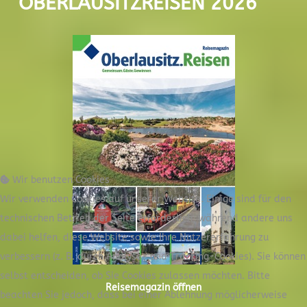
OBERLAUSITZREISEN 2026
Wir benutzen Cookies
Wir verwenden Cookies auf unserer Website. Einige sind für den
technischen Betrieb der Seite erforderlich, während andere uns
dabei helfen, diese Website sowie Ihre Nutzererfahrung zu
verbessern (z. B. durch Analyse- und Tracking-Cookies). Sie können
selbst entscheiden, ob Sie Cookies zulassen möchten. Bitte
Reisemagazin öffnen
beachten Sie jedoch, dass bei einer Ablehnung möglicherweise