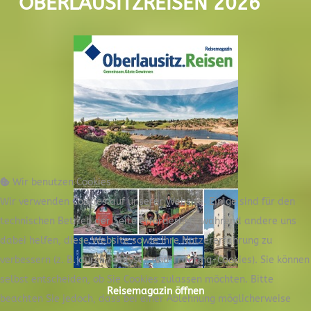
OBERLAUSITZREISEN 2026
Wir benutzen Cookies
Wir verwenden Cookies auf unserer Website. Einige sind für den
technischen Betrieb der Seite erforderlich, während andere uns
dabei helfen, diese Website sowie Ihre Nutzererfahrung zu
verbessern (z. B. durch Analyse- und Tracking-Cookies). Sie können
selbst entscheiden, ob Sie Cookies zulassen möchten. Bitte
Reisemagazin öffnen
beachten Sie jedoch, dass bei einer Ablehnung möglicherweise