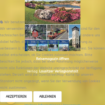
Wir benutzen Cookies
Wir verwenden Cookies auf unserer Website. Einige sind für den
technischen Betrieb der Seite erforderlich, während andere uns
dabei helfen, diese Website sowie Ihre Nutzererfahrung zu
verbessern (z. B. durch Analyse- und Tracking-Cookies). Sie können
selbst entscheiden, ob Sie Cookies zulassen möchten. Bitte
Reisemagazin öffnen
beachten Sie jedoch, dass bei einer Ablehnung möglicherweise
nicht alle Funktionen der Website uneingeschränkt zur Verfügung
Verlag:
Lausitzer Verlagsanstalt
stehen. Derzeit wird die OpenStreetMap-Karte für unseren
Standort nicht angezeigt, wenn Sie der Verwendung von Cookies
nicht zustimmen.
AKZEPTIEREN
ABLEHNEN