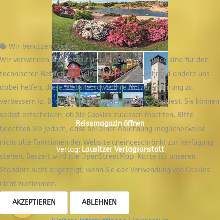
Wir benutzen Cookies
Wir verwenden Cookies auf unserer Website. Einige sind für den
technischen Betrieb der Seite erforderlich, während andere uns
dabei helfen, diese Website sowie Ihre Nutzererfahrung zu
verbessern (z. B. durch Analyse- und Tracking-Cookies). Sie können
selbst entscheiden, ob Sie Cookies zulassen möchten. Bitte
Reisemagazin öffnen
beachten Sie jedoch, dass bei einer Ablehnung möglicherweise
nicht alle Funktionen der Website uneingeschränkt zur Verfügung
Verlag:
Lausitzer Verlagsanstalt
stehen. Derzeit wird die OpenStreetMap-Karte für unseren
Standort nicht angezeigt, wenn Sie der Verwendung von Cookies
nicht zustimmen.
AKZEPTIEREN
ABLEHNEN