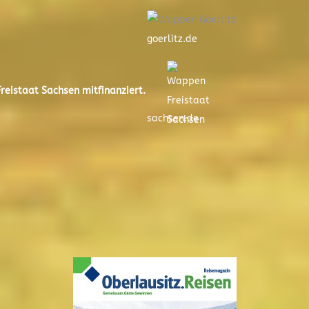
goerlitz.de
eistaat Sachsen mitfinanziert.
sachsen.de