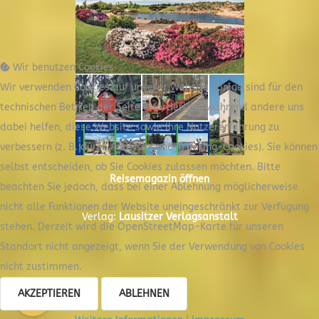
Wir benutzen Cookies
Wir verwenden Cookies auf unserer Website. Einige sind für den
technischen Betrieb der Seite erforderlich, während andere uns
dabei helfen, diese Website sowie Ihre Nutzererfahrung zu
verbessern (z. B. durch Analyse- und Tracking-Cookies). Sie können
selbst entscheiden, ob Sie Cookies zulassen möchten. Bitte
Reisemagazin öffnen
beachten Sie jedoch, dass bei einer Ablehnung möglicherweise
nicht alle Funktionen der Website uneingeschränkt zur Verfügung
Verlag:
Lausitzer Verlagsanstalt
stehen. Derzeit wird die OpenStreetMap-Karte für unseren
Standort nicht angezeigt, wenn Sie der Verwendung von Cookies
nicht zustimmen.
AKZEPTIEREN
ABLEHNEN