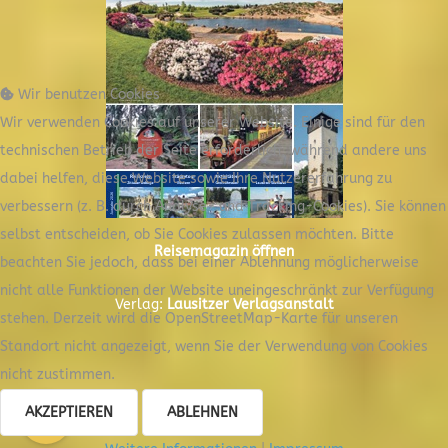
Wir benutzen Cookies
Wir verwenden Cookies auf unserer Website. Einige sind für den
technischen Betrieb der Seite erforderlich, während andere uns
dabei helfen, diese Website sowie Ihre Nutzererfahrung zu
verbessern (z. B. durch Analyse- und Tracking-Cookies). Sie können
selbst entscheiden, ob Sie Cookies zulassen möchten. Bitte
Reisemagazin öffnen
beachten Sie jedoch, dass bei einer Ablehnung möglicherweise
nicht alle Funktionen der Website uneingeschränkt zur Verfügung
Verlag:
Lausitzer Verlagsanstalt
stehen. Derzeit wird die OpenStreetMap-Karte für unseren
Standort nicht angezeigt, wenn Sie der Verwendung von Cookies
nicht zustimmen.
AKZEPTIEREN
ABLEHNEN