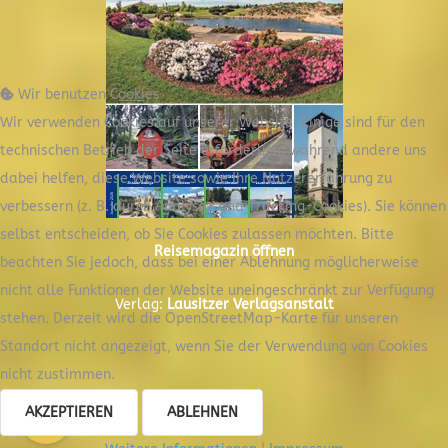
Wir benutzen Cookies
Wir verwenden Cookies auf unserer Website. Einige sind für den
technischen Betrieb der Seite erforderlich, während andere uns
dabei helfen, diese Website sowie Ihre Nutzererfahrung zu
verbessern (z. B. durch Analyse- und Tracking-Cookies). Sie können
selbst entscheiden, ob Sie Cookies zulassen möchten. Bitte
Reisemagazin öffnen
beachten Sie jedoch, dass bei einer Ablehnung möglicherweise
nicht alle Funktionen der Website uneingeschränkt zur Verfügung
Verlag:
Lausitzer Verlagsanstalt
stehen. Derzeit wird die OpenStreetMap-Karte für unseren
Standort nicht angezeigt, wenn Sie der Verwendung von Cookies
nicht zustimmen.
AKZEPTIEREN
ABLEHNEN