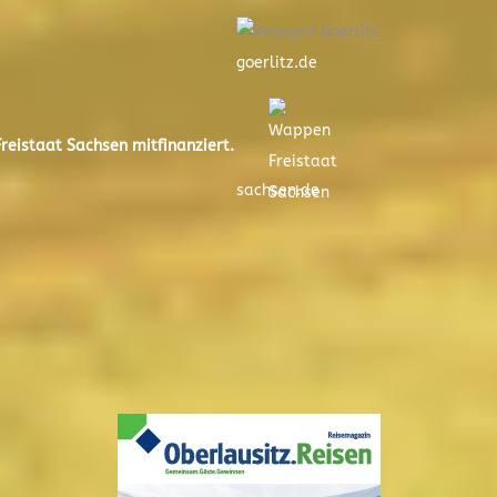
goerlitz.de
eistaat Sachsen mitfinanziert.
sachsen.de