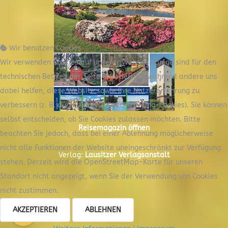
Wir benutzen Cookies
Wir verwenden Cookies auf unserer Website. Einige sind für den
technischen Betrieb der Seite erforderlich, während andere uns
dabei helfen, diese Website sowie Ihre Nutzererfahrung zu
verbessern (z. B. durch Analyse- und Tracking-Cookies). Sie können
selbst entscheiden, ob Sie Cookies zulassen möchten. Bitte
Reisemagazin öffnen
beachten Sie jedoch, dass bei einer Ablehnung möglicherweise
nicht alle Funktionen der Website uneingeschränkt zur Verfügung
Verlag:
Lausitzer Verlagsanstalt
stehen. Derzeit wird die OpenStreetMap-Karte für unseren
Standort nicht angezeigt, wenn Sie der Verwendung von Cookies
nicht zustimmen.
AKZEPTIEREN
ABLEHNEN