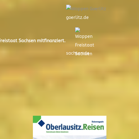
goerlitz.de
eistaat Sachsen mitfinanziert.
sachsen.de