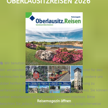
OBERLAUSITZREISEN 2026
Wir benutzen Cookies
Wir verwenden Cookies auf unserer Website. Einige sind für den
technischen Betrieb der Seite erforderlich, während andere uns
dabei helfen, diese Website sowie Ihre Nutzererfahrung zu
verbessern (z. B. durch Analyse- und Tracking-Cookies). Sie können
selbst entscheiden, ob Sie Cookies zulassen möchten. Bitte
Reisemagazin öffnen
beachten Sie jedoch, dass bei einer Ablehnung möglicherweise