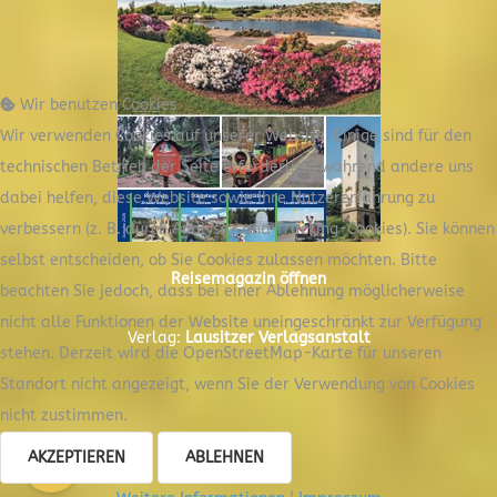
Wir benutzen Cookies
Wir verwenden Cookies auf unserer Website. Einige sind für den
technischen Betrieb der Seite erforderlich, während andere uns
dabei helfen, diese Website sowie Ihre Nutzererfahrung zu
verbessern (z. B. durch Analyse- und Tracking-Cookies). Sie können
selbst entscheiden, ob Sie Cookies zulassen möchten. Bitte
Reisemagazin öffnen
beachten Sie jedoch, dass bei einer Ablehnung möglicherweise
nicht alle Funktionen der Website uneingeschränkt zur Verfügung
Verlag:
Lausitzer Verlagsanstalt
stehen. Derzeit wird die OpenStreetMap-Karte für unseren
Standort nicht angezeigt, wenn Sie der Verwendung von Cookies
nicht zustimmen.
AKZEPTIEREN
ABLEHNEN