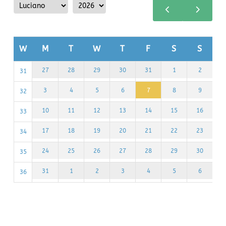
Month
Year
W
M
T
W
T
F
S
S
28
29
30
31
1
2
27
31
4
5
6
7
8
9
3
32
11
12
13
14
15
16
10
33
18
19
20
21
22
23
17
34
25
26
27
28
29
30
24
35
1
2
3
4
5
6
31
36