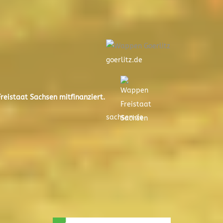
goerlitz.de
eistaat Sachsen mitfinanziert.
sachsen.de