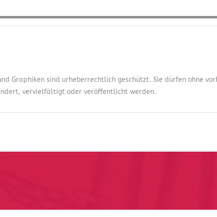
 und Graphiken sind urheberrechtlich geschützt. Sie dürfen ohne v
dert, vervielfältigt oder veröffentlicht werden.