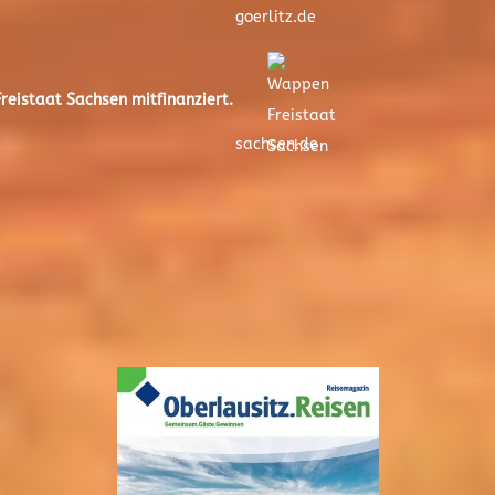
goerlitz.de
eistaat Sachsen mitfinanziert.
sachsen.de