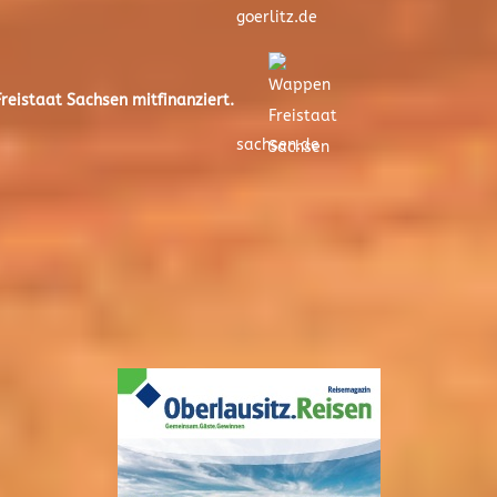
goerlitz.de
eistaat Sachsen mitfinanziert.
sachsen.de