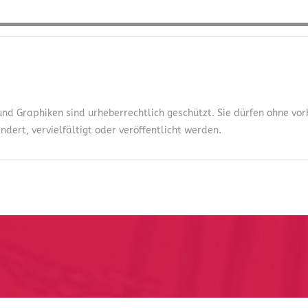
 und Graphiken sind urheberrechtlich geschützt. Sie dürfen ohne v
dert, vervielfältigt oder veröffentlicht werden.