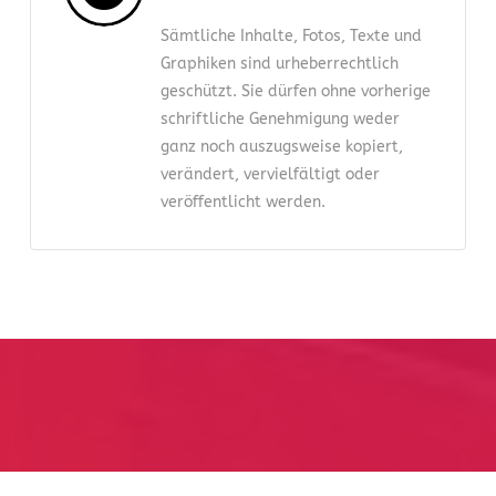
Sämtliche Inhalte, Fotos, Texte und
Graphiken sind urheberrechtlich
geschützt. Sie dürfen ohne vorherige
schriftliche Genehmigung weder
ganz noch auszugsweise kopiert,
verändert, vervielfältigt oder
veröffentlicht werden.