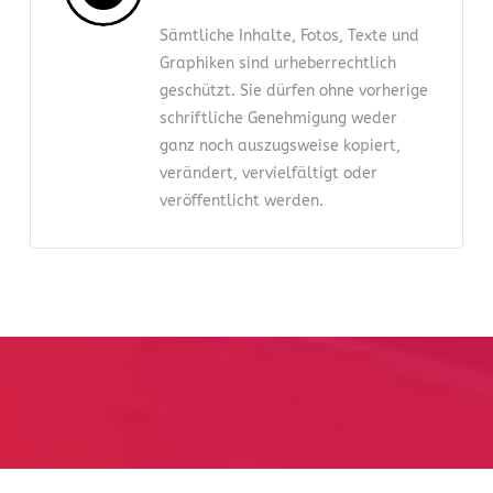
Sämtliche Inhalte, Fotos, Texte und
Graphiken sind urheberrechtlich
geschützt. Sie dürfen ohne vorherige
schriftliche Genehmigung weder
ganz noch auszugsweise kopiert,
verändert, vervielfältigt oder
veröffentlicht werden.