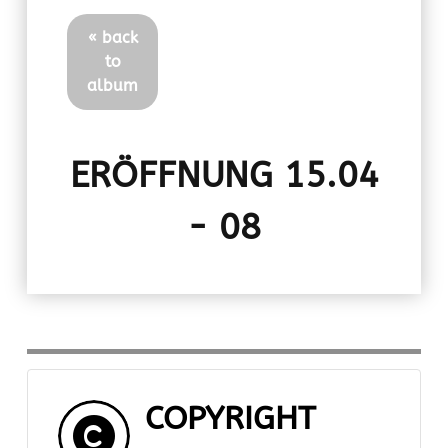
« back
to
album
ERÖFFNUNG 15.04
- 08
COPYRIGHT