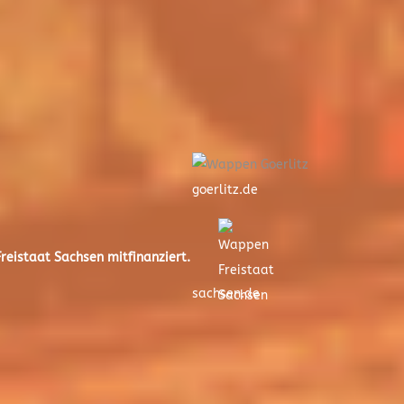
goerlitz.de
eistaat Sachsen mitfinanziert.
sachsen.de