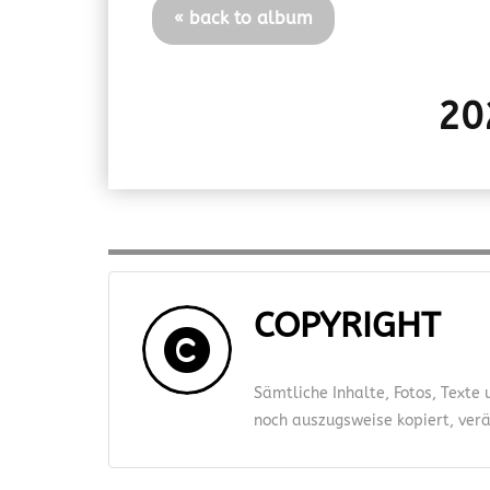
« back to album
20
COPYRIGHT
Sämtliche Inhalte, Fotos, Texte
noch auszugsweise kopiert, verän