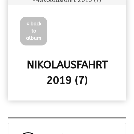
« back
to
album
NIKOLAUSFAHRT
2019 (7)