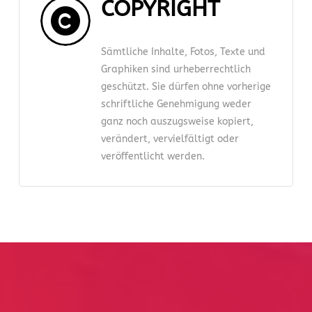
COPYRIGHT
Sämtliche Inhalte, Fotos, Texte und
Graphiken sind urheberrechtlich
geschützt. Sie dürfen ohne vorherige
schriftliche Genehmigung weder
ganz noch auszugsweise kopiert,
verändert, vervielfältigt oder
veröffentlicht werden.