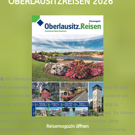
OBERLAUSITZREISEN 2026
Wir benutzen Cookies
Wir verwenden Cookies auf unserer Website. Einige sind für den
technischen Betrieb der Seite erforderlich, während andere uns
dabei helfen, diese Website sowie Ihre Nutzererfahrung zu
verbessern (z. B. durch Analyse- und Tracking-Cookies). Sie können
selbst entscheiden, ob Sie Cookies zulassen möchten. Bitte
Reisemagazin öffnen
beachten Sie jedoch, dass bei einer Ablehnung möglicherweise