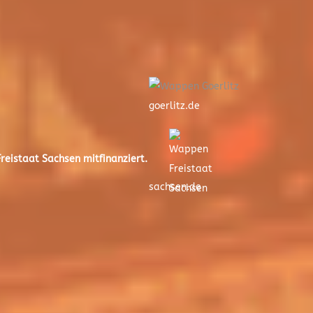
goerlitz.de
eistaat Sachsen mitfinanziert.
sachsen.de