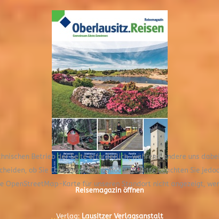
chnischen Betrieb der Seite erforderlich, während andere uns dabe
scheiden, ob Sie Cookies zulassen möchten. Bitte beachten Sie jedo
die OpenStreetMap-Karte für unseren Standort nicht angezeigt, we
Reisemagazin öffnen
Verlag:
Lausitzer Verlagsanstalt