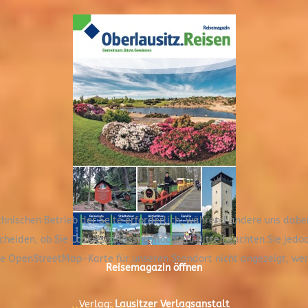
chnischen Betrieb der Seite erforderlich, während andere uns dabe
scheiden, ob Sie Cookies zulassen möchten. Bitte beachten Sie jedo
die OpenStreetMap-Karte für unseren Standort nicht angezeigt, we
Reisemagazin öffnen
Verlag:
Lausitzer Verlagsanstalt