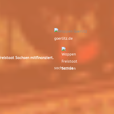
goerlitz.de
eistaat Sachsen mitfinanziert.
sachsen.de