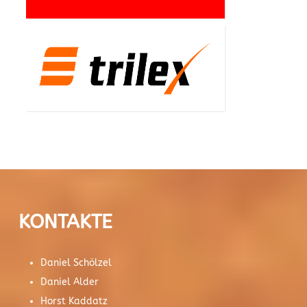
KONTAKTE
Daniel Schölzel
Daniel Alder
Horst Kaddatz