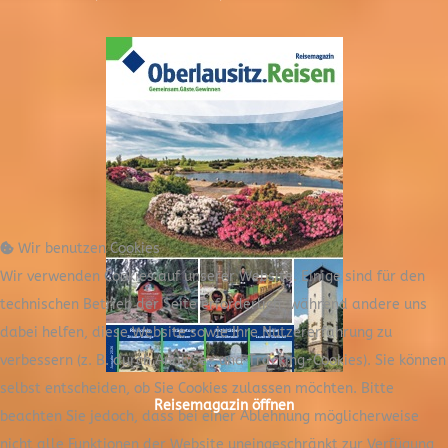
Wir benutzen Cookies
Wir verwenden Cookies auf unserer Website. Einige sind für den
technischen Betrieb der Seite erforderlich, während andere uns
dabei helfen, diese Website sowie Ihre Nutzererfahrung zu
verbessern (z. B. durch Analyse- und Tracking-Cookies). Sie können
selbst entscheiden, ob Sie Cookies zulassen möchten. Bitte
Reisemagazin öffnen
beachten Sie jedoch, dass bei einer Ablehnung möglicherweise
nicht alle Funktionen der Website uneingeschränkt zur Verfügung