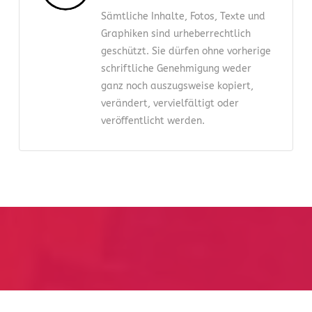
Sämtliche Inhalte, Fotos, Texte und
Graphiken sind urheberrechtlich
geschützt. Sie dürfen ohne vorherige
schriftliche Genehmigung weder
ganz noch auszugsweise kopiert,
verändert, vervielfältigt oder
veröffentlicht werden.