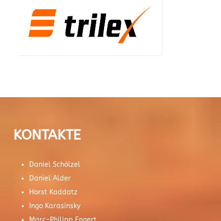
KONTAKTE
Daniel Schölzel
Daniel Alder
Horst Kaddatz
Ingo Karasinsky
Marc-Philipp Engert