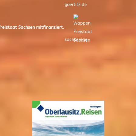
goerlitz.de
eistaat Sachsen mitfinanziert.
sachsen.de