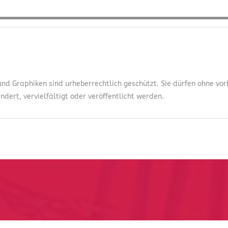
 und Graphiken sind urheberrechtlich geschützt. Sie dürfen ohne v
dert, vervielfältigt oder veröffentlicht werden.