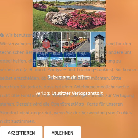
Wir benutzen Cookies
Wir verwenden Cookies auf unserer Website. Einige sind für den
technischen Betrieb der Seite erforderlich, während andere uns
dabei helfen, diese Website sowie Ihre Nutzererfahrung zu
verbessern (z. B. durch Analyse- und Tracking-Cookies). Sie können
Reisemagazin öffnen
selbst entscheiden, ob Sie Cookies zulassen möchten. Bitte
beachten Sie jedoch, dass bei einer Ablehnung möglicherweise
Verlag:
Lausitzer Verlagsanstalt
nicht alle Funktionen der Website uneingeschränkt zur Verfügung
stehen. Derzeit wird die OpenStreetMap-Karte für unseren
Standort nicht angezeigt, wenn Sie der Verwendung von Cookies
nicht zustimmen.
AKZEPTIEREN
ABLEHNEN