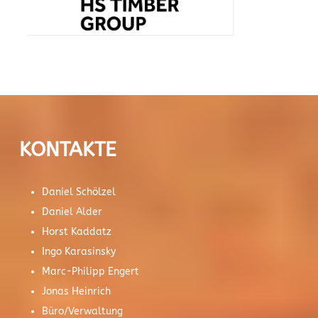
KONTAKTE
Daniel Schölzel
Daniel Alder
Horst Kaddatz
Ingo Karasinsky
Marc-Philipp Engert
Jonas Heinrich
Büro/Verwaltung