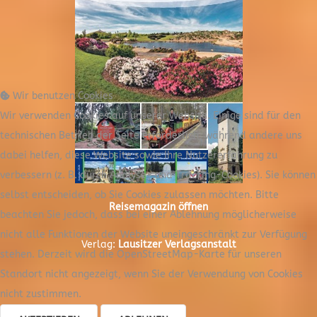
Wir benutzen Cookies
Wir verwenden Cookies auf unserer Website. Einige sind für den
technischen Betrieb der Seite erforderlich, während andere uns
dabei helfen, diese Website sowie Ihre Nutzererfahrung zu
verbessern (z. B. durch Analyse- und Tracking-Cookies). Sie können
selbst entscheiden, ob Sie Cookies zulassen möchten. Bitte
Reisemagazin öffnen
beachten Sie jedoch, dass bei einer Ablehnung möglicherweise
nicht alle Funktionen der Website uneingeschränkt zur Verfügung
Verlag:
Lausitzer Verlagsanstalt
stehen. Derzeit wird die OpenStreetMap-Karte für unseren
Standort nicht angezeigt, wenn Sie der Verwendung von Cookies
nicht zustimmen.