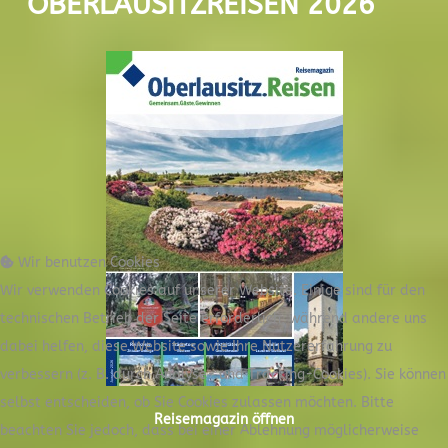
OBERLAUSITZREISEN 2026
Wir benutzen Cookies
Wir verwenden Cookies auf unserer Website. Einige sind für den
technischen Betrieb der Seite erforderlich, während andere uns
dabei helfen, diese Website sowie Ihre Nutzererfahrung zu
verbessern (z. B. durch Analyse- und Tracking-Cookies). Sie können
selbst entscheiden, ob Sie Cookies zulassen möchten. Bitte
Reisemagazin öffnen
beachten Sie jedoch, dass bei einer Ablehnung möglicherweise