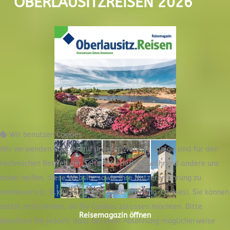
OBERLAUSITZREISEN 2026
Wir benutzen Cookies
Wir verwenden Cookies auf unserer Website. Einige sind für den
technischen Betrieb der Seite erforderlich, während andere uns
dabei helfen, diese Website sowie Ihre Nutzererfahrung zu
verbessern (z. B. durch Analyse- und Tracking-Cookies). Sie können
selbst entscheiden, ob Sie Cookies zulassen möchten. Bitte
Reisemagazin öffnen
beachten Sie jedoch, dass bei einer Ablehnung möglicherweise